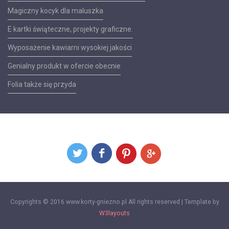
Magiczny kocyk dla maluszka
E kartki świąteczne, projekty graficzne.
Wyposażenie kawiarni wysokiej jakości
Genialny produkt w ofercie obecnie
Folia także się przyda
Copyrights © 2016 www.korty-gniezno.pl All rights reserved | Template by
W3layouts