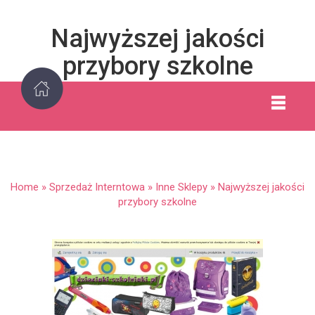
Najwyższej jakości
przybory szkolne
Home
»
Sprzedaż Interntowa
»
Inne Sklepy
»
Najwyższej jakości
przybory szkolne