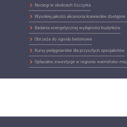
Noclegi w okolicach Szczyrka
Wysokiej jakości akcesoria krawieckie dostępne 
Badania energetycznej wydajności budynków
Obrzeża do ogrodu betonowe
Kursy pielęgniarskie dla przyszłych specjalistów
Opłacalne inwestycje w regionie warmińsko-ma