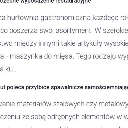
zesne wyposażenie restauracyjne
a hurtownia gastronomiczna każdego roku 
ąco poszerza swój asortyment. W szerokiej
two między innymi takie artykuły wysokiej 
a - maszynka do mięsa. Tego rodzaju wy
 ku...
ut poleca przyłbice spawalnicze samościemniają
anie materiałów stalowych czy metalowy
ączeniu ze sobą odrębnych elementów w wy