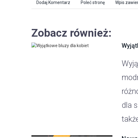
Dodaj Komentarz
Poleć stronę
Wpis zawier
Zobacz również:
Wyjąt
Wyją
modn
różn
dla s
także