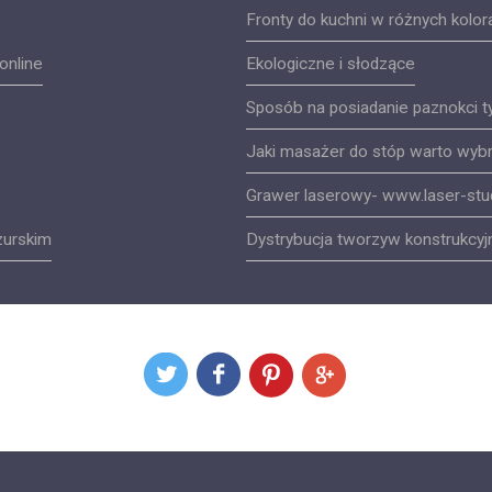
Fronty do kuchni w różnych kolor
online
Ekologiczne i słodzące
Sposób na posiadanie paznokci 
Jaki masażer do stóp warto wyb
Grawer laserowy- www.laser-stud
zurskim
Dystrybucja tworzyw konstrukcyj