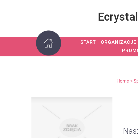
Ecrysta
START
ORGANIZACJE
PROM
Home
»
S
Nasz