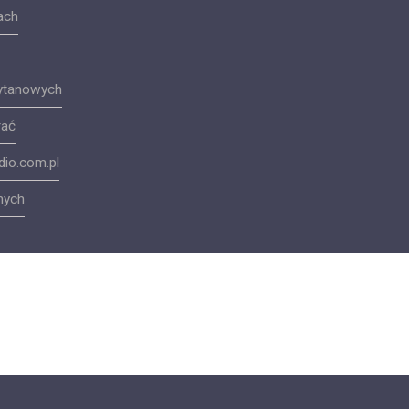
ach
tytanowych
rać
io.com.pl
nych