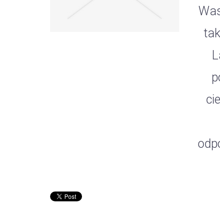
Was
tak
L
p
ci
odp