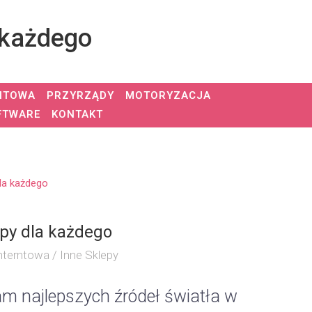
 każdego
NTOWA
PRZYRZĄDY
MOTORYZACJA
FTWARE
KONTAKT
la każdego
mpy dla każdego
nterntowa / Inne Sklepy
m najlepszych źródeł światła w