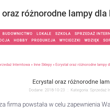
l oraz różnorodne lampy dla
BUDOWNICTWO
LOKALE
SZKOŁA
SPRZEDAŻ INTER
OCJA
HOBBY
PRODUKCJA
WYCIECZKI
WDZIĘK
SO
przedaż Interntowa
»
Inne Sklepy
»
Ecrystal oraz różnorodne lampy d
Ecrystal oraz różnorodne la
Dodane: 2018-10-23
::
Kategoria: Sprzedaż I
a firma powstała w celu zapewnienia Wa