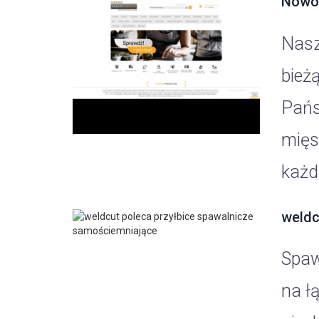
Nowoc
Nasz
bież
Pańs
mięs
każda
weldc
Spaw
na ł