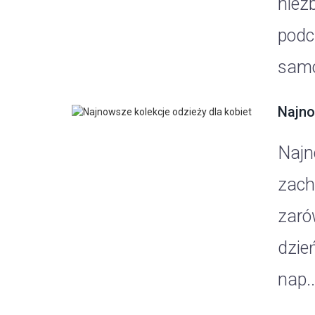
niez
podc
samo
Najno
Najn
zach
zaró
dzień
nap..