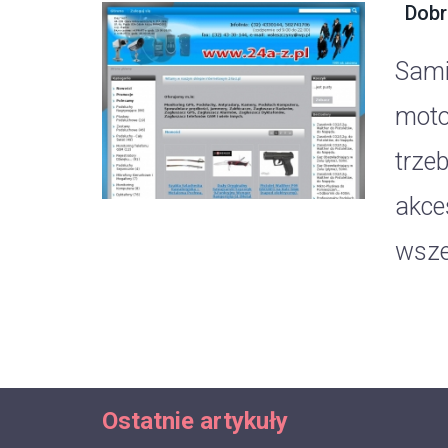
Dobre
Sami
moto
trze
akce
wsze
Ostatnie artykuły