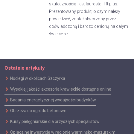
skutecznością, jest laurastar lift plus.
Prezentowany produkt, o czym należy
powiedzieć, został stworzony przez
doświadczoną i bardzo cenioną na całym
świecie sz...
Ostatnie artykuły
Noclegi w okolicach Szczyrka
Wysokiej jakości akcesoria krawieckie dostępne online
Badania energetycznej wydajności budynków
Obrzeża do ogrodu betonowe
Kursy pielęgniarskie dla przyszłych specjalistów
Opłacalne inwestycje w regionie warmińsko-mazurskim