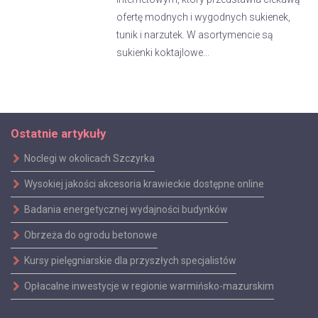
ofertę modnych i wygodnych sukienek,
tunik i narzutek. W asortymencie są
sukienki koktajlowe...
Ostatnie artykuły
Noclegi w okolicach Szczyrka
Wysokiej jakości akcesoria krawieckie dostępne online
Badania energetycznej wydajności budynków
Obrzeża do ogrodu betonowe
Kursy pielęgniarskie dla przyszłych specjalistów
Opłacalne inwestycje w regionie warmińsko-mazurskim