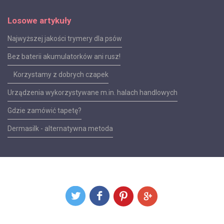
Losowe artykuły
Najwyższej jakości trymery dla psów
Bez baterii akumulatorków ani rusz!
Korzystamy z dobrych czapek
Urządzenia wykorzystywane m.in. halach handlowych
Gdzie zamówić tapetę?
Dermasilk - alternatywna metoda