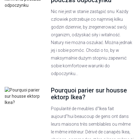
podczas odpoczynku
Nic nie jest w stanie zastąpić snu. Każdy
człowiek potrzebuje co najmniej kilku
godzin dziennie, by zregenerować swój
organizm, odzyskać siły i witalność.
Natury nie można oszukać. Można jednak
jej i sobie pomóc. Chodzi o to, by w
maksymalnie dużym stopniu zapewnić
sobie komfortowe warunki do
odpoczynku...
Pourquoi parier sur housse
ektorp Ikea?
Popularité de meubles d"Ikea ​​fait
aujourd"hui beaucoup de gens ont dans
leurs maisons très semblables ou même
le même intérieur. Dérivé de canapés Ikea,