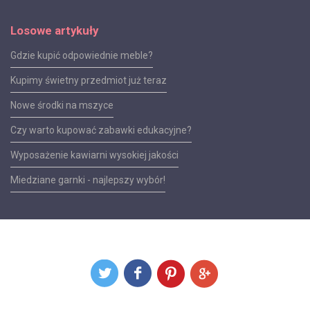
Losowe artykuły
Gdzie kupić odpowiednie meble?
Kupimy świetny przedmiot już teraz
Nowe środki na mszyce
Czy warto kupować zabawki edukacyjne?
Wyposażenie kawiarni wysokiej jakości
Miedziane garnki - najlepszy wybór!