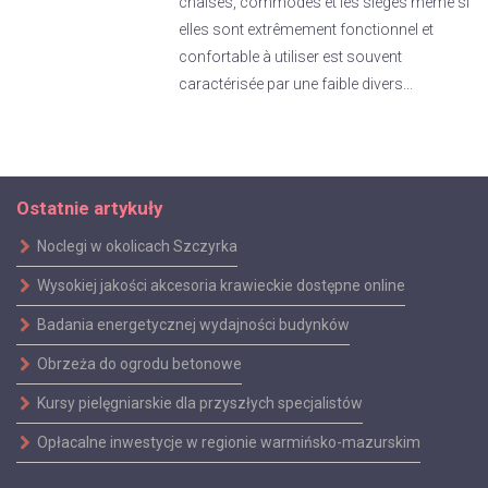
chaises, commodes et les sièges même si
elles sont extrêmement fonctionnel et
confortable à utiliser est souvent
caractérisée par une faible divers...
Ostatnie artykuły
Noclegi w okolicach Szczyrka
Wysokiej jakości akcesoria krawieckie dostępne online
Badania energetycznej wydajności budynków
Obrzeża do ogrodu betonowe
Kursy pielęgniarskie dla przyszłych specjalistów
Opłacalne inwestycje w regionie warmińsko-mazurskim