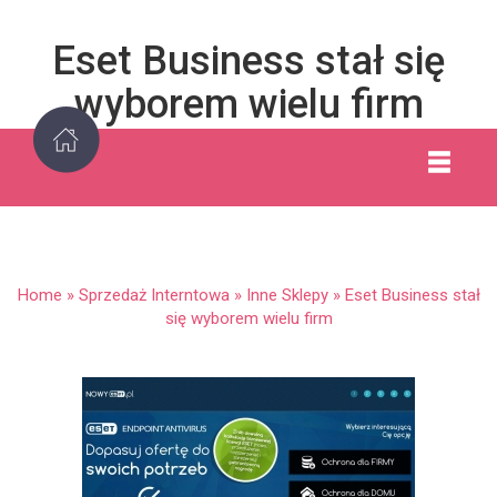
Eset Business stał się
wyborem wielu firm
Home
»
Sprzedaż Interntowa
»
Inne Sklepy
»
Eset Business stał
się wyborem wielu firm