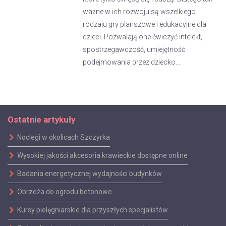
ważne w ich rozwoju są wszelkiego
rodzaju gry planszowe i edukacyjne dla
dzieci. Pozwalają one ćwiczyć intelekt,
spostrzegawczość, umiejętność
podejmowania przez dziecko...
Ostatnie artykuły
Noclegi w okolicach Szczyrka
Wysokiej jakości akcesoria krawieckie dostępne online
Badania energetycznej wydajności budynków
Obrzeża do ogrodu betonowe
Kursy pielęgniarskie dla przyszłych specjalistów