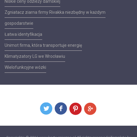
Niskie ceny odzieży damskiej
Zgniatacz ziarna firmy Rivakka niezbędny w każdym
gospodarstwie
Łatwa identyfikacja
Unimot firma, która transportuje energię
Klimatyzatory LG we Wrocławiu
Wielofunkcyjne wózki