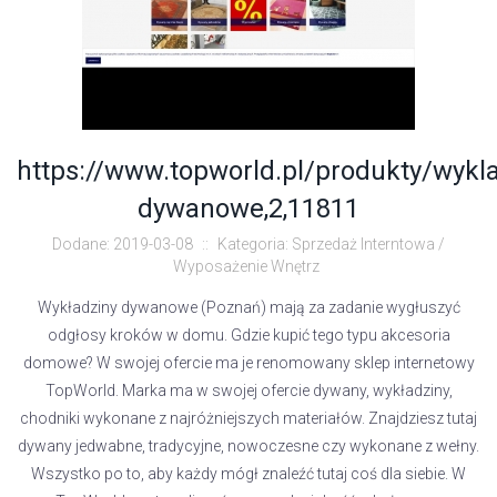
https://www.topworld.pl/produkty/wykl
dywanowe,2,11811
Dodane: 2019-03-08
::
Kategoria: Sprzedaż Interntowa /
Wyposażenie Wnętrz
Wykładziny dywanowe (Poznań) mają za zadanie wygłuszyć
odgłosy kroków w domu. Gdzie kupić tego typu akcesoria
domowe? W swojej ofercie ma je renomowany sklep internetowy
TopWorld. Marka ma w swojej ofercie dywany, wykładziny,
chodniki wykonane z najróżniejszych materiałów. Znajdziesz tutaj
dywany jedwabne, tradycyjne, nowoczesne czy wykonane z wełny.
Wszystko po to, aby każdy mógł znaleźć tutaj coś dla siebie. W