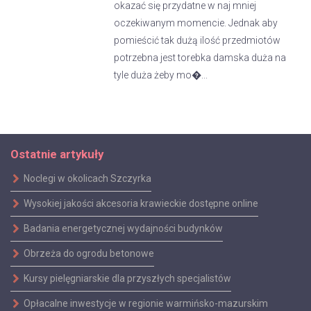
okazać się przydatne w naj mniej
oczekiwanym momencie. Jednak aby
pomieścić tak dużą ilość przedmiotów
potrzebna jest torebka damska duża na
tyle duża żeby mo�...
Ostatnie artykuły
Noclegi w okolicach Szczyrka
Wysokiej jakości akcesoria krawieckie dostępne online
Badania energetycznej wydajności budynków
Obrzeża do ogrodu betonowe
Kursy pielęgniarskie dla przyszłych specjalistów
Opłacalne inwestycje w regionie warmińsko-mazurskim