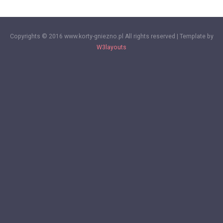
Copyrights © 2016 www.korty-gniezno.pl All rights reserved | Template by
W3layouts