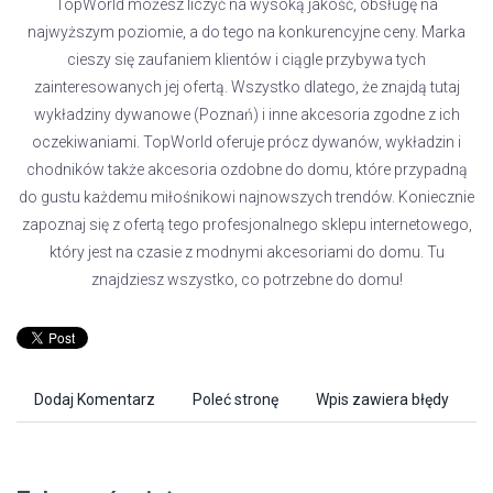
TopWorld możesz liczyć na wysoką jakość, obsługę na
najwyższym poziomie, a do tego na konkurencyjne ceny. Marka
cieszy się zaufaniem klientów i ciągle przybywa tych
zainteresowanych jej ofertą. Wszystko dlatego, że znajdą tutaj
wykładziny dywanowe (Poznań) i inne akcesoria zgodne z ich
oczekiwaniami. TopWorld oferuje prócz dywanów, wykładzin i
chodników także akcesoria ozdobne do domu, które przypadną
do gustu każdemu miłośnikowi najnowszych trendów. Koniecznie
zapoznaj się z ofertą tego profesjonalnego sklepu internetowego,
który jest na czasie z modnymi akcesoriami do domu. Tu
znajdziesz wszystko, co potrzebne do domu!
Dodaj Komentarz
Poleć stronę
Wpis zawiera błędy