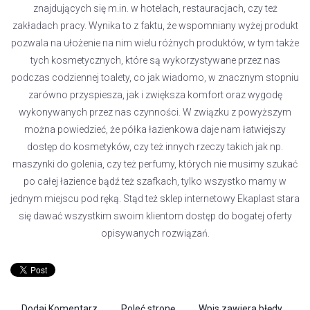
znajdujących się m.in. w hotelach, restauracjach, czy też
zakładach pracy. Wynika to z faktu, że wspomniany wyżej produkt
pozwala na ułożenie na nim wielu różnych produktów, w tym także
tych kosmetycznych, które są wykorzystywane przez nas
podczas codziennej toalety, co jak wiadomo, w znacznym stopniu
zarówno przyspiesza, jak i zwiększa komfort oraz wygodę
wykonywanych przez nas czynności. W związku z powyższym
można powiedzieć, że półka łazienkowa daje nam łatwiejszy
dostęp do kosmetyków, czy też innych rzeczy takich jak np.
maszynki do golenia, czy też perfumy, których nie musimy szukać
po całej łazience bądź też szafkach, tylko wszystko mamy w
jednym miejscu pod ręką. Stąd też sklep internetowy Ekaplast stara
się dawać wszystkim swoim klientom dostęp do bogatej oferty
opisywanych rozwiązań.
Dodaj Komentarz
Poleć stronę
Wpis zawiera błędy