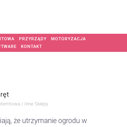
NTOWA
PRZYRZĄDY
MOTORYZACJA
FTWARE
KONTAKT
ręt
nterntowa / Inne Sklepy
ają, że utrzymanie ogrodu w