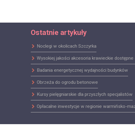
Ostatnie artykuły
Noclegi w okolicach Szczyrka
Wysokiej jakości akcesoria krawieckie dostępne 
Badania energetycznej wydajności budynków
Obrzeża do ogrodu betonowe
Kursy pielęgniarskie dla przyszłych specjalistów
Opłacalne inwestycje w regionie warmińsko-ma