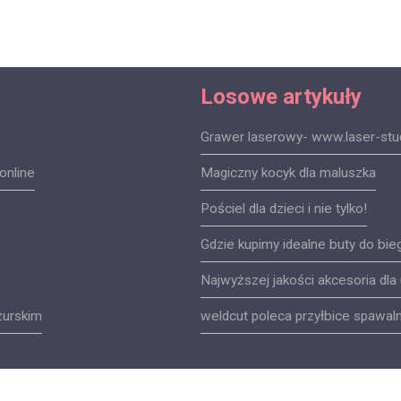
Losowe artykuły
Grawer laserowy- www.laser-stud
online
Magiczny kocyk dla maluszka
Pościel dla dzieci i nie tylko!
Gdzie kupimy idealne buty do bie
Najwyższej jakości akcesoria dla
zurskim
weldcut poleca przyłbice spawa