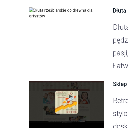
Dłuta
Dłut
pędzl
pasji
Łatwi
Sklep
Retr
styl
dosko