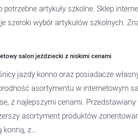
 potrzebne artykuły szkolne. Sklep interne
uje szeroki wybór artykułów szkolnych. Z
netowy salon jeździecki z niskimi cenami
śnicy jazdy konno oraz posiadacze własny
orodność asortymentu w internetowym sal
se, z najlepszymi cenami. Przedstawiany t
zerszy asortyment produktów zorientowan
 konną, z...