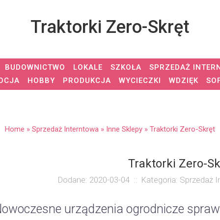
Traktorki Zero-Skręt
BUDOWNICTWO
LOKALE
SZKOŁA
SPRZEDAŻ INTER
OCJA
HOBBY
PRODUKCJA
WYCIECZKI
WDZIĘK
SO
Home
»
Sprzedaż Interntowa
»
Inne Sklepy
»
Traktorki Zero-Skręt
Traktorki Zero-Sk
Dodane: 2020-03-04
::
Kategoria: Sprzedaż I
owoczesne urządzenia ogrodnicze sprawi