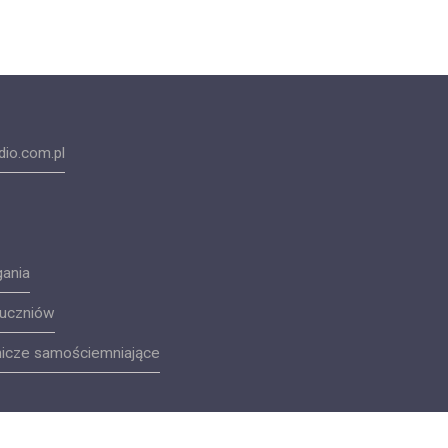
io.com.pl
gania
 uczniów
lnicze samościemniające