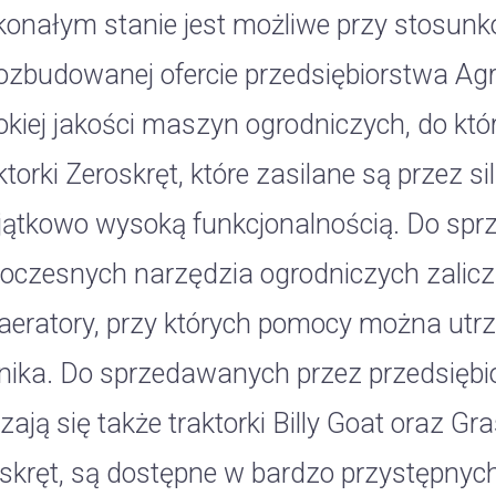
onałym stanie jest możliwe przy stosunk
ozbudowanej ofercie przedsiębiorstwa Agr
kiej jakości maszyn ogrodniczych, do któr
ktorki Zeroskręt, które zasilane są przez si
jątkowo wysoką funkcjonalnością. Do spr
czesnych narzędzia ogrodniczych zalicza
aeratory, przy których pomocy można ut
nika. Do sprzedawanych przez przedsięb
czają się także traktorki Billy Goat oraz Gra
skręt, są dostępne w bardzo przystępnyc