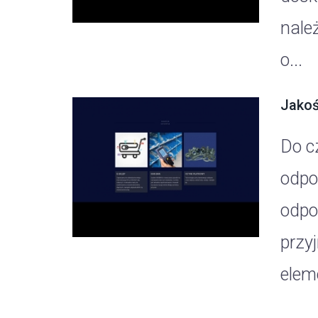
nale
o...
Jakoś
Do c
odpo
odpo
przy
elem