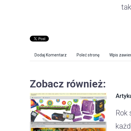
ta
Dodaj Komentarz
Poleć stronę
Wpis zawier
Zobacz również:
Artyku
Rok 
każd