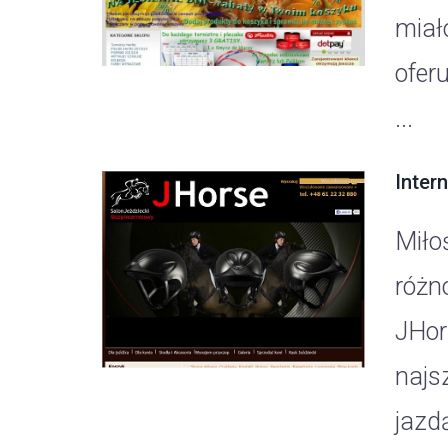
miało
ofer
...
Inter
Miło
różn
JHor
najs
jazdą