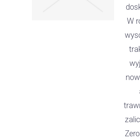
dosk
W r
wyso
tra
wy
nowo
traw
zali
Zero