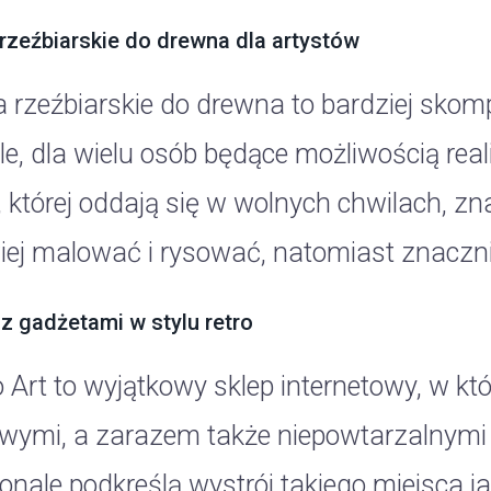
 rzeźbiarskie do drewna dla artystów
a rzeźbiarskie do drewna to bardziej skomp
e, dla wielu osób będące możliwością reali
, której oddają się w wolnych chwilach, zna
ej malować i rysować, natomiast znacznie t
 z gadżetami w stylu retro
o Art to wyjątkowy sklep internetowy, w k
owymi, a zarazem także niepowtarzalnymi g
nale podkreślą wystrój takiego miejsca jak