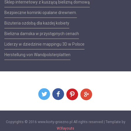
Sklep internetowy z kuszącą bielizną domową
Bezpieczne kominki opalane drewnem.
Biżuteria ozdobą dla każdej kobiety
Bielizna damska w przystępnych cenach
Liderzy w dziedzinie mappingu 3D w Polsce
Herstellung von Wandpolsterplatten
Copyrights © 2016 www.korty-gniezno.pl All rights reserved | Template by
W3layouts