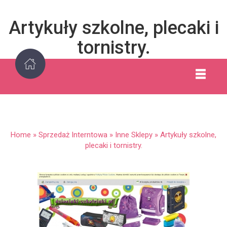
Artykuły szkolne, plecaki i
tornistry.
Home
»
Sprzedaż Interntowa
»
Inne Sklepy
»
Artykuły szkolne,
plecaki i tornistry.