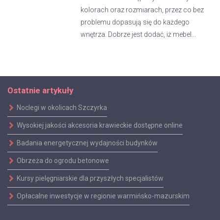
kolorach oraz rozmiarach, przez co bez
problemu dopasują się do każdego
wnętrza. Dobrze jest dodać, iż mebel...
Ostatnie artykuły
Noclegi w okolicach Szczyrka
Wysokiej jakości akcesoria krawieckie dostępne online
Badania energetycznej wydajności budynków
Obrzeża do ogrodu betonowe
Kursy pielęgniarskie dla przyszłych specjalistów
Opłacalne inwestycje w regionie warmińsko-mazurskim