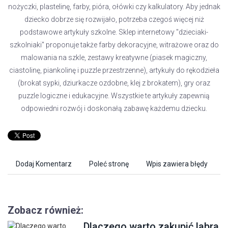
nożyczki, plastelinę, farby, pióra, ołówki czy kalkulatory. Aby jednak
dziecko dobrze się rozwijało, potrzeba czegoś więcej niż
podstawowe artykuły szkolne. Sklep internetowy "dzieciaki-
szkolniaki" proponuje także farby dekoracyjne, witrażowe oraz do
malowania na szkle, zestawy kreatywne (piasek magiczny,
ciastolinę, piankolinę i puzzle przestrzenne), artykuły do rękodzieła
(brokat sypki, dziurkacze ozdobne, klej z brokatem), gry oraz
puzzle logiczne i edukacyjne. Wszystkie te artykuły zapewnią
odpowiedni rozwój i doskonałą zabawę każdemu dziecku.
Dodaj Komentarz
Poleć stronę
Wpis zawiera błędy
Zobacz również:
Dlaczego warto zakupić labra