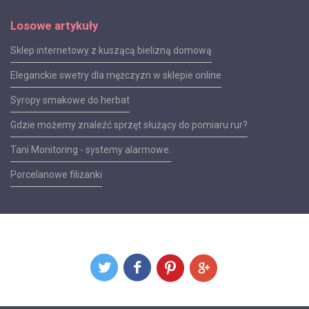
Losowe artykuły
Sklep internetowy z kuszącą bielizną domową
Eleganckie swetry dla mężczyzn w sklepie online
Syropy smakowe do herbat
Gdzie możemy znaleźć sprzęt służący do pomiaru rur?
Tani Monitoring - systemy alarmowe.
Porcelanowe filiżanki