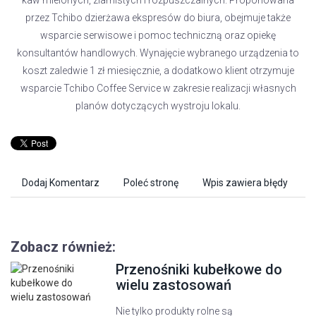
kaw mielonych, ziarnistych i rozpuszczalnych. Proponowana
przez Tchibo dzierżawa ekspresów do biura, obejmuje także
wsparcie serwisowe i pomoc techniczną oraz opiekę
konsultantów handlowych. Wynajęcie wybranego urządzenia to
koszt zaledwie 1 zł miesięcznie, a dodatkowo klient otrzymuje
wsparcie Tchibo Coffee Service w zakresie realizacji własnych
planów dotyczących wystroju lokalu.
Dodaj Komentarz
Poleć stronę
Wpis zawiera błędy
Zobacz również:
Przenośniki kubełkowe do
wielu zastosowań
Nie tylko produkty rolne są