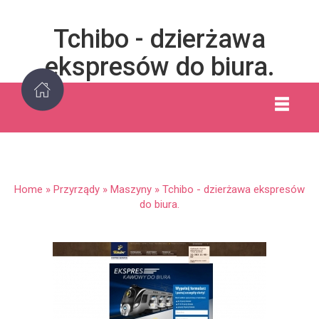
Tchibo - dzierżawa
ekspresów do biura.
Home
»
Przyrządy
»
Maszyny
»
Tchibo - dzierżawa ekspresów
do biura.