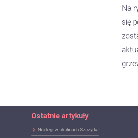
Na r
się 
zost
aktu
grze
Ostatnie artykuły
Noclegi w okolicach Szczyrka