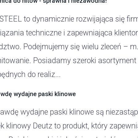
nica do nitów - sprawna i niezawodna!
TEEL to dynamicznie rozwijająca się fir
iązania techniczne i zapewniająca klien
dztwo. Podejmujemy się wielu zleceń – m.
 nitowanie. Posiadamy szeroki asortyment
ędnych do realiz...
wdę wydajne paski klinowe
awdę wydajne paski klinowe są niezastąp
k klinowy Deutz to produkt, który zapewni