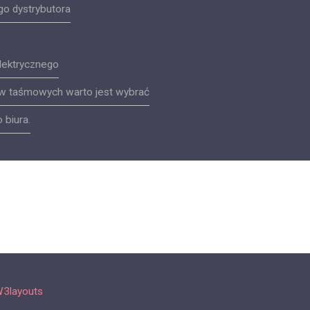
o dystrybutora
elektrycznego
w taśmowych warto jest wybrać
 biura.
3layouts