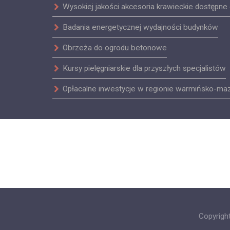
Wysokiej jakości akcesoria krawieckie dostępne 
Badania energetycznej wydajności budynków
Obrzeża do ogrodu betonowe
Kursy pielęgniarskie dla przyszłych specjalistów
Opłacalne inwestycje w regionie warmińsko-ma
Copyrigh