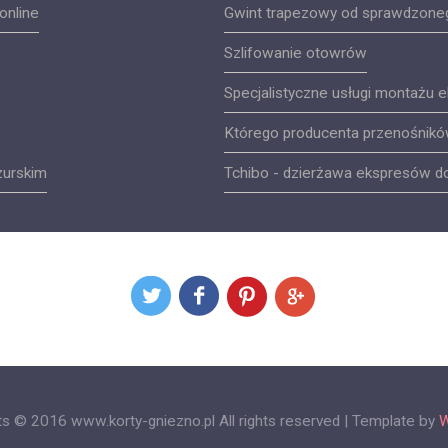
online
Gwint trapezowy od sprawdzoneg
Szlifowanie otowrów
Specjalistyczne usługi montażu 
Którego producenta przenośnikó
zurskim
Tchibo - dzierżawa ekspresów do
ts © 2016 www.korty-gniezno.pl All rights reserved | Template by
W