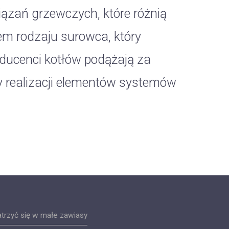
iązań grzewczych, które różnią
m rodzaju surowca, który
ducenci kotłów podążają za
y realizacji elementów systemów
atrzyć się w małe zawiasy