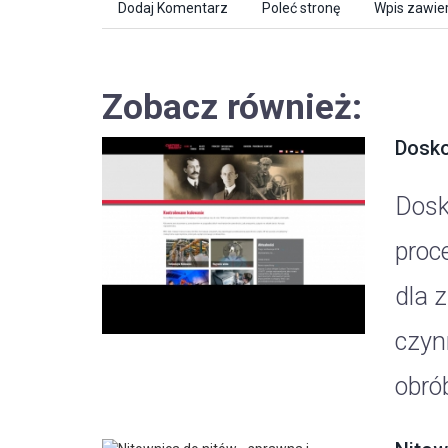
Dodaj Komentarz
Poleć stronę
Wpis zawier
Zobacz również:
Dosko
Dosk
proc
dla 
czyn
obrób