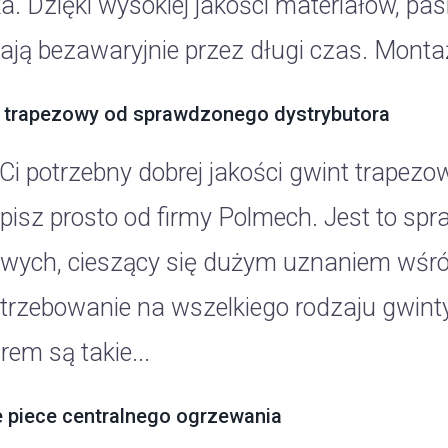
ka. Dzięki wysokiej jakości materiałów, pas
łają bezawaryjnie przez długi czas. Montaż
 trapezowy od sprawdzonego dystrybutora
 Ci potrzebny dobrej jakości gwint trapezo
pisz prosto od firmy Polmech. Jest to s
owych, cieszący się dużym uznaniem wśró
trzebowanie na wszelkiego rodzaju gwinty
em są takie...
 piece centralnego ogrzewania