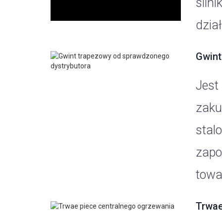
silni
dzia
Gwint
Jest
zaku
stal
zapo
towar
Trwae