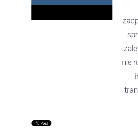
zaop
spr
zale
nie 
tran