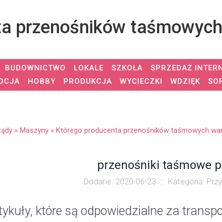
ta przenośników taśmowych 
BUDOWNICTWO
LOKALE
SZKOŁA
SPRZEDAŻ INTER
OCJA
HOBBY
PRODUKCJA
WYCIECZKI
WDZIĘK
SO
ządy
»
Maszyny
»
Którego producenta przenośników taśmowych war
przenośniki taśmowe 
Dodane: 2020-06-23
::
Kategoria: Prz
tykuły, które są odpowiedzialne za transpo