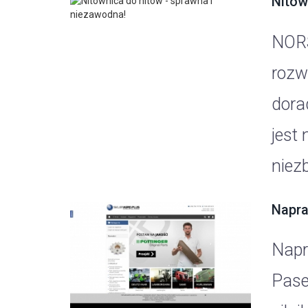
Nitow
NORS
rozw
dora
jest
niezb
Napra
Napr
Pase