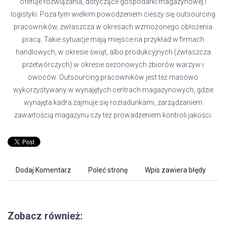
oferuje rozwiązania, dotyczące gospodarki magazynowej i
logistyki. Poza tym wielkim powodzeniem cieszy się outsourcing
pracowników, zwłaszcza w okresach wzmożonego obłożenia
pracą. Takie sytuacje mają miejsce na przykład w firmach
handlowych, w okresie świąt, albo produkcyjnych (zwłaszcza
przetwórczych) w okresie sezonowych zbiorów warzyw i
owoców. Outsourcing pracowników jest też masowo
wykorzystywany w wynajętych centrach magazynowych, gdzie
wynajęta kadra zajmuje się rozładunkami, zarządzaniem
zawartością magazynu czy też prowadzeniem kontroli jakości.
Dodaj Komentarz
Poleć stronę
Wpis zawiera błędy
Zobacz również: