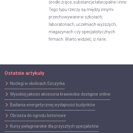
środki żrące, substancje łatwopalne i inne.
Tego typu rzeczy są między innymi
przechowywane w szkołach,
laboratoriach, uczelniach wyższych,
magazynach czy specjalistycznych
firmach. Warto widzieć, iż na te...
Ostatnie artykuły
Noclegi w okolicach Szczyrka
Wysokiej jakości akcesoria krawieckie dostępne online
Badania energetycznej wydajności budynków
Obrzeża do ogrodu betonowe
Kursy pielęgniarskie dla przyszłych specjalistów