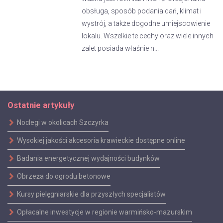
obsługa, sposób podania dań, klimat i
wystrój, a także dogodne umiejscowienie
lokalu. Wszelkie te cechy oraz wiele innych
zalet posiada właśnie n...
Ostatnie artykuły
Noclegi w okolicach Szczyrka
Wysokiej jakości akcesoria krawieckie dostępne online
Badania energetycznej wydajności budynków
Obrzeża do ogrodu betonowe
Kursy pielęgniarskie dla przyszłych specjalistów
Opłacalne inwestycje w regionie warmińsko-mazurskim