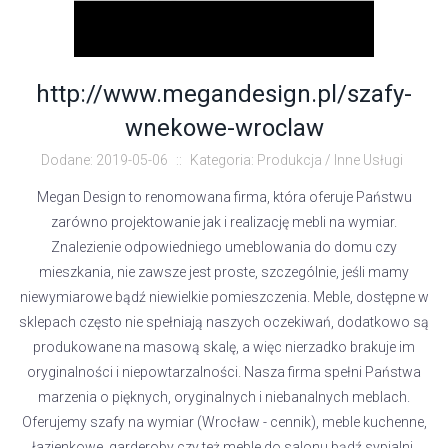
http://www.megandesign.pl/szafy-
wnekowe-wroclaw
Dodane: 2019-05-06
::
Kategoria: Produkcja / Inne Usługi
Megan Design to renomowana firma, która oferuje Państwu
zarówno projektowanie jak i realizację mebli na wymiar.
Znalezienie odpowiedniego umeblowania do domu czy
mieszkania, nie zawsze jest proste, szczególnie, jeśli mamy
niewymiarowe bądź niewielkie pomieszczenia. Meble, dostępne w
sklepach często nie spełniają naszych oczekiwań, dodatkowo są
produkowane na masową skalę, a więc nierzadko brakuje im
oryginalności i niepowtarzalności. Nasza firma spełni Państwa
marzenia o pięknych, oryginalnych i niebanalnych meblach.
Oferujemy szafy na wymiar (Wrocław - cennik), meble kuchenne,
łazienkowe, garderoby czy też meble do salonu bądź sypialni.