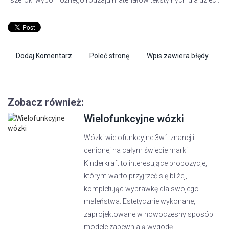
szeroki wybór różnego rodzaju materiałów tekstylnych dla dzieci.
Dodaj Komentarz
Poleć stronę
Wpis zawiera błędy
Zobacz również:
Wielofunkcyjne wózki
Wózki wielofunkcyjne 3w1 znanej i
cenionej na całym świecie marki
Kinderkraft to interesujące propozycje,
którym warto przyjrzeć się bliżej,
kompletując wyprawkę dla swojego
maleństwa. Estetycznie wykonane,
zaprojektowane w nowoczesny sposób
modele zapewniają wygodę