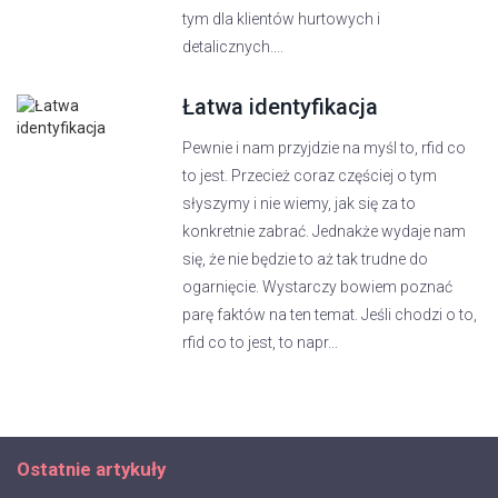
tym dla klientów hurtowych i
detalicznych....
Łatwa identyfikacja
Pewnie i nam przyjdzie na myśl to, rfid co
to jest. Przecież coraz częściej o tym
słyszymy i nie wiemy, jak się za to
konkretnie zabrać. Jednakże wydaje nam
się, że nie będzie to aż tak trudne do
ogarnięcie. Wystarczy bowiem poznać
parę faktów na ten temat. Jeśli chodzi o to,
rfid co to jest, to napr...
Ostatnie artykuły