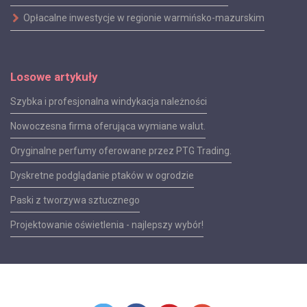
Opłacalne inwestycje w regionie warmińsko-mazurskim
Losowe artykuły
Szybka i profesjonalna windykacja należności
Nowoczesna firma oferująca wymiane walut.
Oryginalne perfumy oferowane przez PTG Trading.
Dyskretne podglądanie ptaków w ogrodzie
Paski z tworzywa sztucznego
Projektowanie oświetlenia - najlepszy wybór!