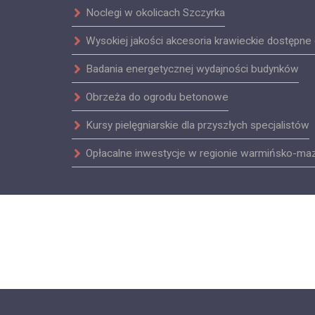
Noclegi w okolicach Szczyrka
Wysokiej jakości akcesoria krawieckie dostępne 
Badania energetycznej wydajności budynków
Obrzeża do ogrodu betonowe
Kursy pielęgniarskie dla przyszłych specjalistów
Opłacalne inwestycje w regionie warmińsko-ma