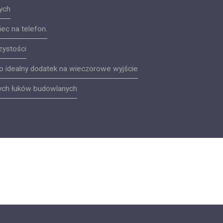
ych
ec na telefon.
czystości
to idealny dodatek na wieczorowe wyjście
ych łuków budowlanych