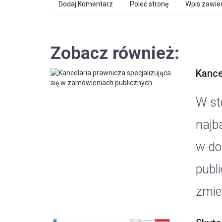
Dodaj Komentarz
Poleć stronę
Wpis zawier
Zobacz również:
Kance
W st
najba
w do
publ
zmien