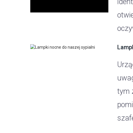
iden
otwi
oczy
Lampk
Urzą
uwag
tym 
pomi
szafę