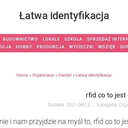
Łatwa identyfikacja
BUDOWNICTWO
LOKALE
SZKOŁA
SPRZEDAŻ INTER
OCJA
HOBBY
PRODUKCJA
WYCIECZKI
WDZIĘK
SO
Home
»
Organizacje
»
Handel
»
Łatwa identyfikacja
rfid co to jest
Dodane: 2021-08-12
::
Kategoria: Org
ie i nam przyjdzie na myśl to, rfid co to je