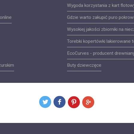
Wygoda korzystania z kart flotow
online
Gdzie warto zakupić puro pokrowi
Wysokiej jakości zbiorniki na nie
Torebki kopertówki lakierowane 
EcoCurves - producent drewnian
zurskim
Buty dziewczęce