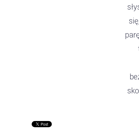
sły
się
parę
be
sko