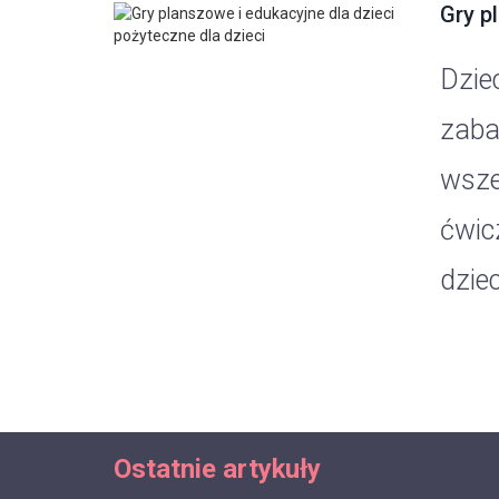
Gry p
Dzie
zaba
wsze
ćwic
dziec
Ostatnie artykuły