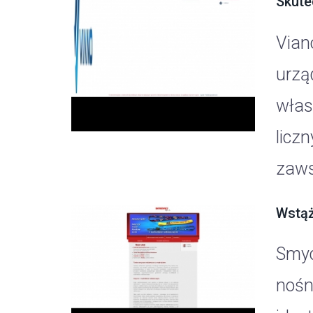
Skute
Vian
urzą
włas
licz
zaws
Wstąż
Smyc
nośn