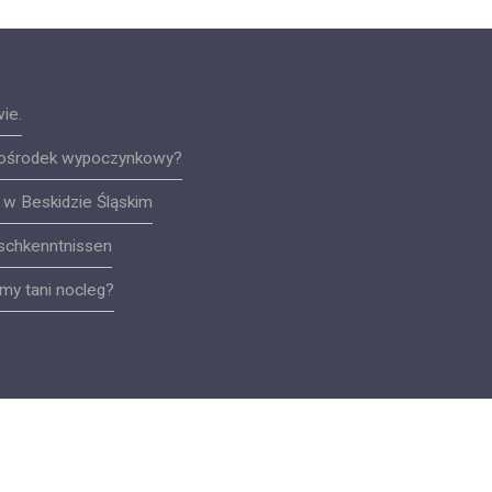
ie.
y ośrodek wypoczynkowy?
 w Beskidzie Śląskim
tschkenntnissen
my tani nocleg?