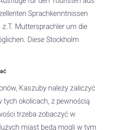
 Ausflüge für den Touristen aus
xzellenten Sprachkenntnissen
z.T. Muttersprachler um die
glichen. Diese Stockholm
hać
gionów, Kaszuby należy zaliczyć
w tych okolicach, z pewnością
owości trzeba zobaczyć w
 dużych miast będą mogli w tym