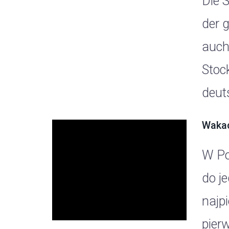
Die 
der 
auch
Stoc
deut
Wakac
W Po
do j
najp
pier