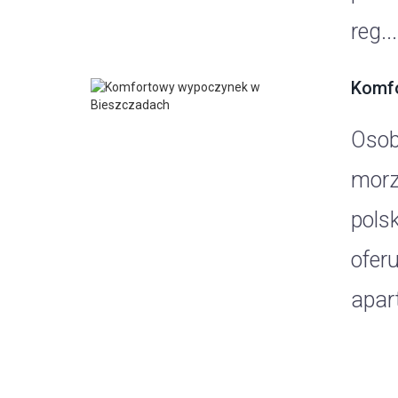
reg...
Komfo
Osob
morz
pols
ofer
apar