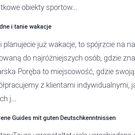
tkowe obiekty sportow...
ne i tanie wakacje
i planujecie już wakacje, to spójrzcie na 
rowaną do najróżniejszych osób, gdzie znaj
arska Poręba to miejscowość, gdzie swoj
łpracujemy z klientami indywidualnymi, ja
ch j...
rene Guides mit guten Deutschkenntnissen