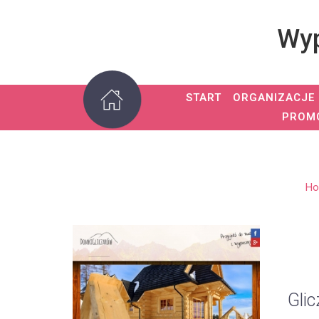
Wyp
START
ORGANIZACJE
PROM
H
Glic