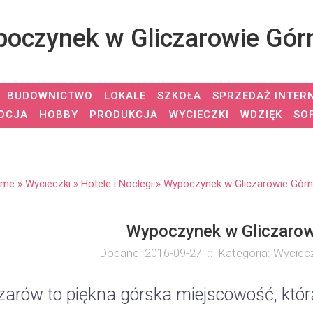
oczynek w Gliczarowie Gó
BUDOWNICTWO
LOKALE
SZKOŁA
SPRZEDAŻ INTER
OCJA
HOBBY
PRODUKCJA
WYCIECZKI
WDZIĘK
SO
ome
»
Wycieczki
»
Hotele i Noclegi
»
Wypoczynek w Gliczarowie Gór
Wypoczynek w Gliczaro
Dodane: 2016-09-27
::
Kategoria: Wyciecz
zarów to piękna górska miejscowość, która