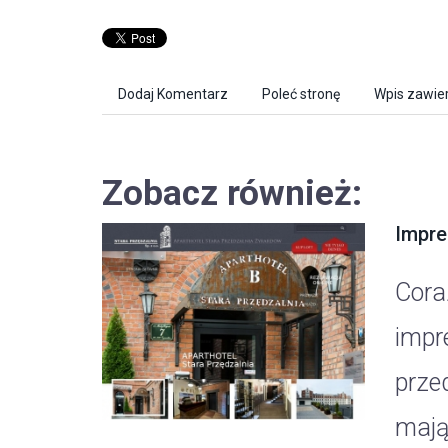
Dodaj Komentarz
Poleć stronę
Wpis zawier
Zobacz również:
Impre
Cora
impr
prze
mając