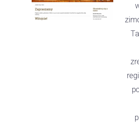
w
zimo
Ta
zr
reg
p
p