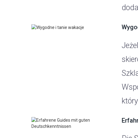
doda
Wygod
Jeżel
skie
Szkl
Wspó
który
Erfah