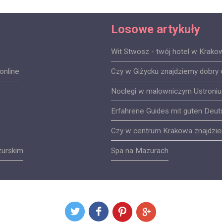
Losowe artykuły
Wit Stwosz - twój hotel w Krakow
online
Czy w Giżycku znajdziemy dobr
Noclegi w malowniczym Ustroniu
Erfahrene Guides mit guten Deu
Czy w centrum Krakowa znajdzie
zurskim
Spa na Mazurach