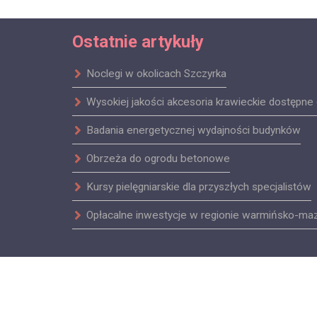
Ostatnie artykuły
Noclegi w okolicach Szczyrka
Wysokiej jakości akcesoria krawieckie dostępne 
Badania energetycznej wydajności budynków
Obrzeża do ogrodu betonowe
Kursy pielęgniarskie dla przyszłych specjalistów
Opłacalne inwestycje w regionie warmińsko-ma