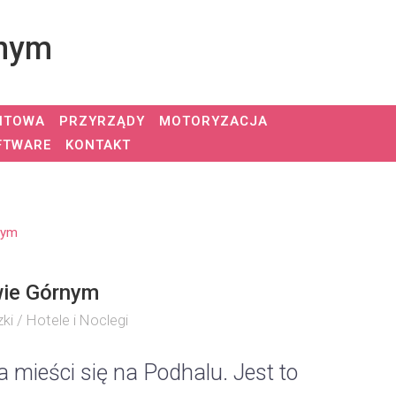
rnym
NTOWA
PRZYRZĄDY
MOTORYZACJA
FTWARE
KONTAKT
nym
wie Górnym
ki / Hotele i Noclegi
 mieści się na Podhalu. Jest to