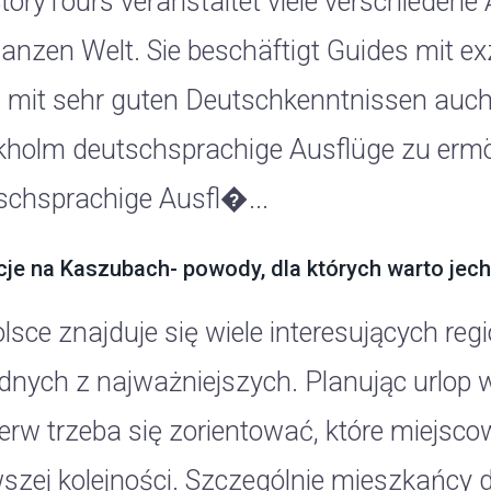
StoryTours veranstaltet viele verschiedene
ganzen Welt. Sie beschäftigt Guides mit e
 mit sehr guten Deutschkenntnissen auch 
kholm deutschsprachige Ausflüge zu ermö
schsprachige Ausfl�...
je na Kaszubach- powody, dla których warto jec
lsce znajduje się wiele interesujących re
ednych z najważniejszych. Planując urlop 
ierw trzeba się zorientować, które miejsc
wszej kolejności. Szczególnie mieszkańcy