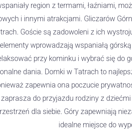
spaniały region z termami, łaźniami, mo
wych i innymi atrakcjami. Gliczarów Gór
trach. Goście są zadowoleni z ich wystroj
elementy wprowadzają wspaniałą górską 
elaksować przy kominku i wybrać się do gór
ionalne dania. Domki w Tatrach to najleps
onieważ zapewnia ona poczucie prywatnośc
zaprasza do przyjazdu rodziny z dziećmi i
rzestrzeń dla siebie. Góry zapewniają nie
idealne miejsce do wy