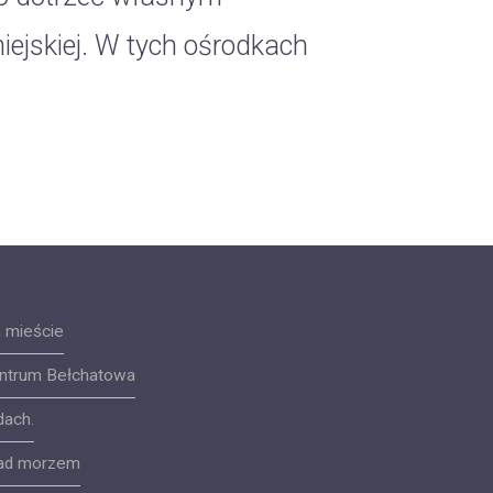
ejskiej. W tych ośrodkach
 mieście
ntrum Bełchatowa
dach.
 nad morzem