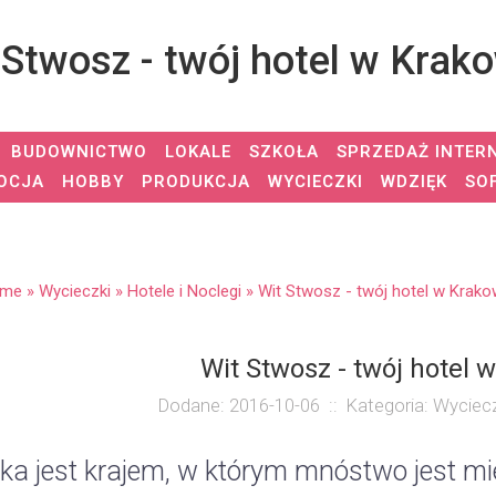
 Stwosz - twój hotel w Krako
BUDOWNICTWO
LOKALE
SZKOŁA
SPRZEDAŻ INTER
OCJA
HOBBY
PRODUKCJA
WYCIECZKI
WDZIĘK
SO
me
»
Wycieczki
»
Hotele i Noclegi
»
Wit Stwosz - twój hotel w Krako
Wit Stwosz - twój hotel 
Dodane: 2016-10-06
::
Kategoria: Wyciecz
ka jest krajem, w którym mnóstwo jest mie