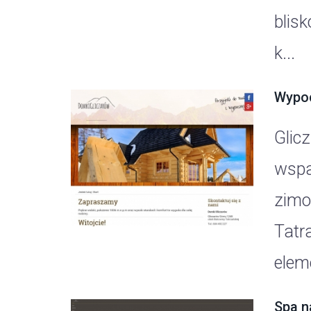
blis
k...
Wypoc
Glic
wspa
zimo
Tatr
eleme
Spa n