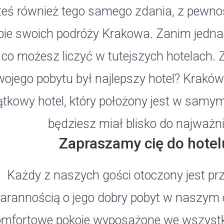
teś również tego samego zdania, z pewno
ie swoich podróży Krakowa. Zanim jednak
 co możesz liczyć w tutejszych hotelach. 
wojego pobytu był najlepszy hotel? Krakó
ątkowy hotel, który położony jest w samy
będziesz miał blisko do najważn
Zapraszamy cię do hotel
Każdy z naszych gości otoczony jest pr
tarannością o jego dobry pobyt w naszym 
omfortowe pokoje wyposażone we wszystko