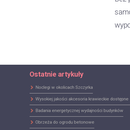
samo
wypo
Ostatnie artykuły
Noclegi w okolicach Szczyrka
Wysokiej jakości akcesoria krawieckie dostępne 
Badania energetycznej wydajności budynków
Obrzeża do ogrodu betonowe