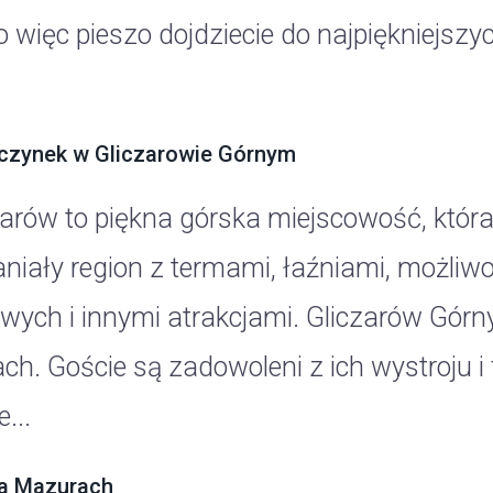
ko więc pieszo dojdziecie do najpiękniejsz
zynek w Gliczarowie Górnym
zarów to piękna górska miejscowość, która
niały region z termami, łaźniami, możliw
wych i innymi atrakcjami. Gliczarów Górn
ach. Goście są zadowoleni z ich wystroju i
...
a Mazurach