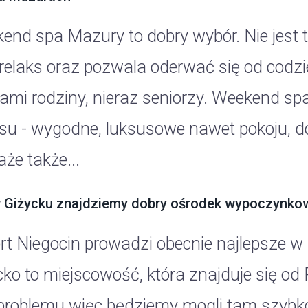
end spa Mazury to dobry wybór. Nie jest t
 relaks oraz pozwala oderwać się od codzie
ami rodziny, nieraz seniorzy. Weekend sp
ksu - wygodne, luksusowe nawet pokoju, do
że także...
 Giżycku znajdziemy dobry ośrodek wypoczynko
rt Niegocin prowadzi obecnie najlepsze w
cko to miejscowość, która znajduje się od
problemu więc będziemy mogli tam szybk