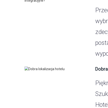
Prze
wybr
zdec
post
wypo
Dobra
Pięk
Szuk
Hote