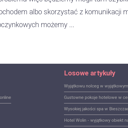
chodem albo skorzystać z komunikacji mi
czynkowych możemy ...
Losowe artykuły
Wyjątkowu nolceg w wyjątkowym
online
Gustowne pokoje hotelowe w ce
Wysokiej jakości spa w Bieszcza
Hotel Wolin - wyjątkowy obiekt