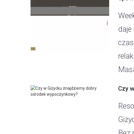
Week
daje
czas
rela
Masa
Czy w
Reso
Giży
Bez 