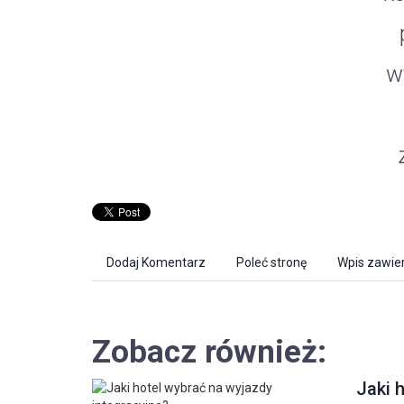
w
Dodaj Komentarz
Poleć stronę
Wpis zawier
Zobacz również:
Jaki 