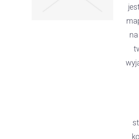
jes
map
na
t
wyj
s
k