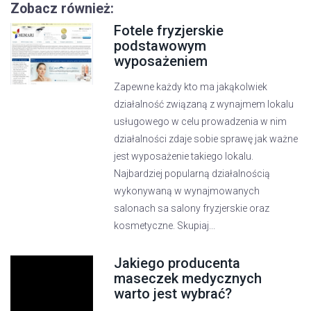
Zobacz również:
Fotele fryzjerskie
podstawowym
wyposażeniem
Zapewne każdy kto ma jakąkolwiek
działalność związaną z wynajmem lokalu
usługowego w celu prowadzenia w nim
działalności zdaje sobie sprawę jak ważne
jest wyposażenie takiego lokalu.
Najbardziej popularną działalnością
wykonywaną w wynajmowanych
salonach sa salony fryzjerskie oraz
kosmetyczne. Skupiaj...
Jakiego producenta
maseczek medycznych
warto jest wybrać?