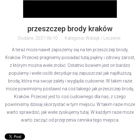
przeszczep brody kraków
Dodane: 2021-06-10
::
Kategoria: Wdzięk / Leczenie
A teraz może nawet zapiszemy się na ten przeszczep brody,
Kraków. Przecież pragniemy posiadać tutaj piękny i zdrowy zarost,
z którym można wiele zrobić. Ostatnio bowiem jest on bardzo
popularny i wiele osób decyduje się zapuszczać jak najdłuższą
brodę, która ma swoje zalety i wygląda cudownie. W takim razie
może powinniśmy postawić na coś takiego jak przeszczep brody,
Kraków. Przecież jest to coś cudownego dla nas, z czego
powinniśmy dzisiaj skorzystać w tym miejscu. W takim razie może
warto sprawdzić, jak wiele zyskujemy tutaj. W każdym razie może
warto zacząć od przejrzenia cennika tego miejsca.