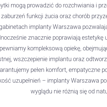
ytki mogą prowadzić do rozchwiania i pr
zaburzeń funkcji żucia oraz chorób prz
gabinetach implanty Warszawa pozwalają
dnocześnie znacznie poprawiają estetyk
pewniamy kompleksową opiekę, obejmują
stnej, wszczepienie implantu oraz odtwor
rantujemy pełen komfort, empatyczne po
kość uzupełnień – implanty Warszawa po
wyglądu nie różnią się od nat