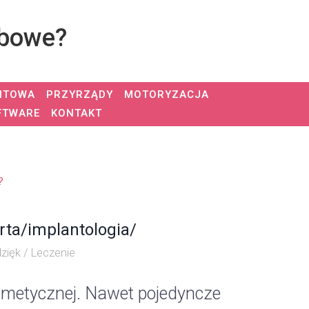
ębowe?
NTOWA
PRZYRZĄDY
MOTORYZACJA
FTWARE
KONTAKT
?
rta/implantologia/
zięk / Leczenie
osmetycznej. Nawet pojedyncze