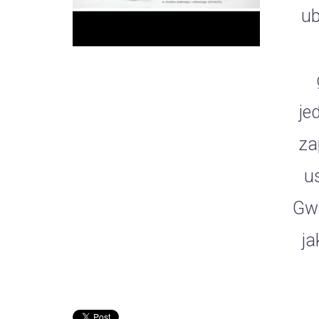
ub
je
za
u
Gwa
ja