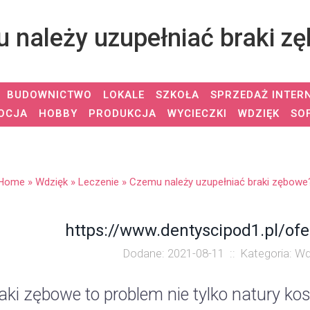
 należy uzupełniać braki z
BUDOWNICTWO
LOKALE
SZKOŁA
SPRZEDAŻ INTER
OCJA
HOBBY
PRODUKCJA
WYCIECZKI
WDZIĘK
SO
Home
»
Wdzięk
»
Leczenie
»
Czemu należy uzupełniać braki zębowe
https://www.dentyscipod1.pl/ofe
Dodane: 2021-08-11
::
Kategoria: Wd
aki zębowe to problem nie tylko natury k