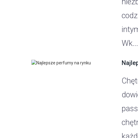
niez
codz
inty
Wk...
Najle
Chęt
dowi
pass
chęt
każde