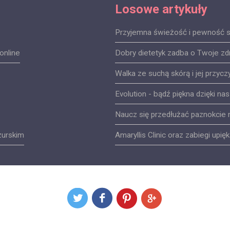
Losowe artykuły
Przyjemna świeżość i pewność 
online
Dobry dietetyk zadba o Twoje zd
Walka ze suchą skórą i jej przyc
Evolution - bądź piękna dzięki n
Naucz się przedłużać paznokcie 
zurskim
Amaryllis Clinic oraz zabiegi upię