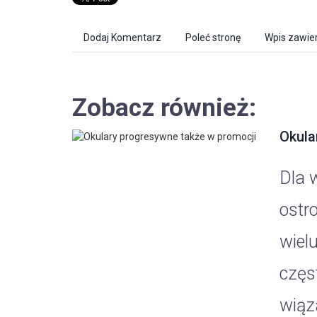
Dodaj Komentarz
Poleć stronę
Wpis zawier
Zobacz również:
Okula
Dla 
ostr
wiel
częs
wiąza