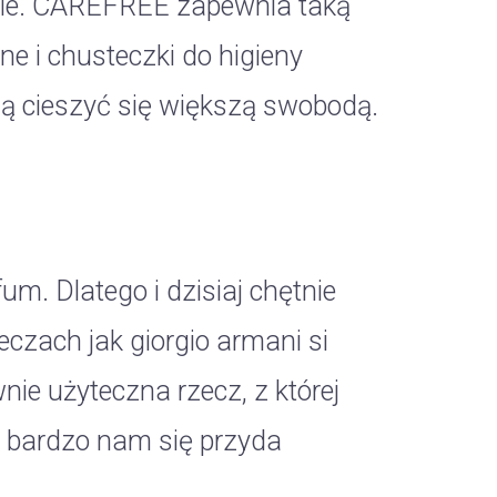
znie. CAREFREE zapewnia taką
ne i chusteczki do higieny
ają cieszyć się większą swobodą.
m. Dlatego i dzisiaj chętnie
eczach jak giorgio armani si
nie użyteczna rzecz, z której
a bardzo nam się przyda