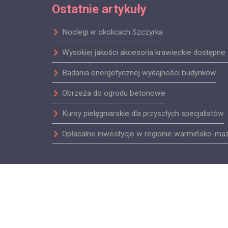
Ostatnie artykuły
Noclegi w okolicach Szczyrka
Wysokiej jakości akcesoria krawieckie dostępne 
Badania energetycznej wydajności budynków
Obrzeża do ogrodu betonowe
Kursy pielęgniarskie dla przyszłych specjalistów
Opłacalne inwestycje w regionie warmińsko-ma