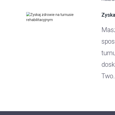
Zyska
Masz
spos
turnu
dosk
Two..