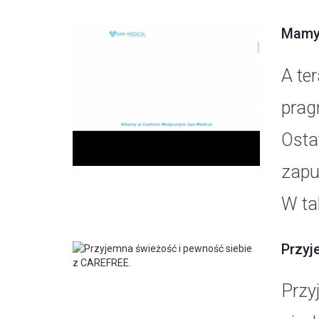
Mamy 
A te
prag
Osta
zapu
W ta
Przyj
Przy