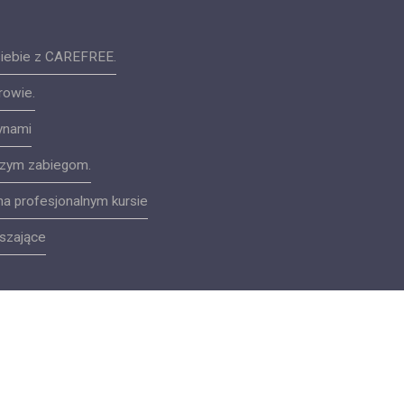
siebie z CAREFREE.
rowie.
zynami
aszym zabiegom.
na profesjonalnym kursie
kszające