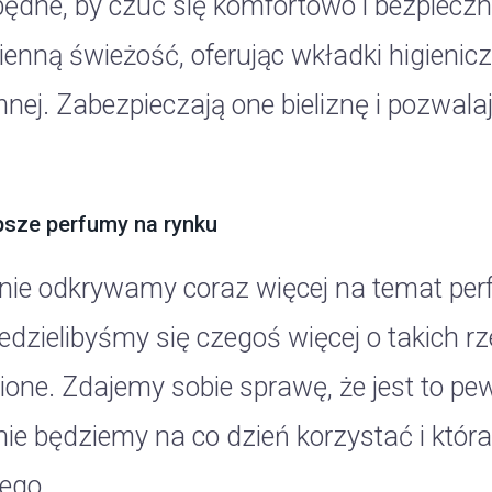
będne, by czuć się komfortowo i bezpiec
ienną świeżość, oferując wkładki higienicz
mnej. Zabezpieczają one bieliznę i pozwal
psze perfumy na rynku
nie odkrywamy coraz więcej na temat perfu
edzielibyśmy się czegoś więcej o takich rz
ione. Zdajemy sobie sprawę, że jest to pew
nie będziemy na co dzień korzystać i któr
go ...