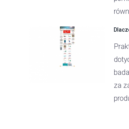
równ
Dlacz
Prak
doty
bada
za z
produ