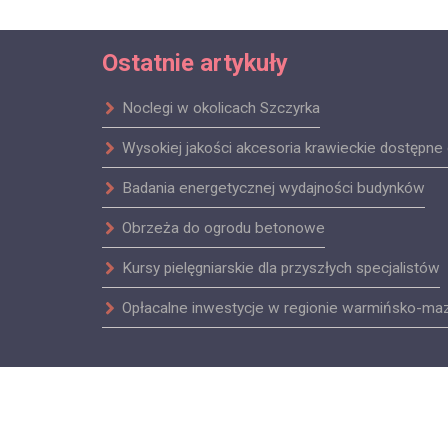
Ostatnie artykuły
Noclegi w okolicach Szczyrka
Wysokiej jakości akcesoria krawieckie dostępne 
Badania energetycznej wydajności budynków
Obrzeża do ogrodu betonowe
Kursy pielęgniarskie dla przyszłych specjalistów
Opłacalne inwestycje w regionie warmińsko-ma