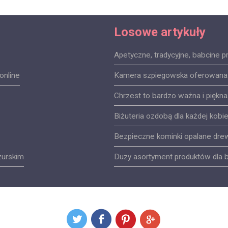
Losowe artykuły
Apetyczne, tradycyjne, babcine p
online
Kamera szpiegowska oferowana p
Chrzest to bardzo ważna i piękn
Biżuteria ozdobą dla każdej kobie
Bezpieczne kominki opalane dr
zurskim
Duzy asortyment produktów dla 