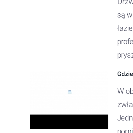
Drzw
są w
łazi
prof
prysz
Gdzie
W ob
zwła
Jedn
pomi