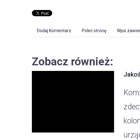
Dodaj Komentarz
Poleć stronę
Wpis zawier
Zobacz również:
Jakoś
Komp
zdec
kolo
urzą