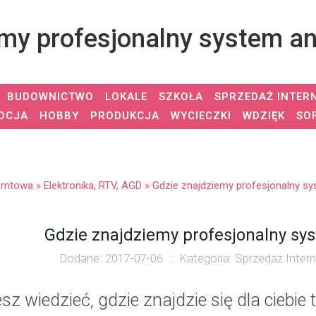
emy profesjonalny system 
BUDOWNICTWO
LOKALE
SZKOŁA
SPRZEDAŻ INTER
OCJA
HOBBY
PRODUKCJA
WYCIECZKI
WDZIĘK
SO
erntowa
»
Elektronika, RTV, AGD
»
Gdzie znajdziemy profesjonalny s
Gdzie znajdziemy profesjonalny s
Dodane: 2017-07-06
::
Kategoria: Sprzedaż Intern
sz wiedzieć, gdzie znajdzie się dla ciebi