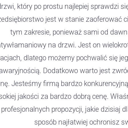
drzwi, który po prostu najlepiej sprawdzi 
zedsiębiorstwo jest w stanie zaoferować ci
tym zakresie, ponieważ sami od dawn
tywłamaniowy na drzwi. Jest on wielokro
acjach, dlatego możemy pochwalić się je
awaryjnością. Dodatkowo warto jest zwró
enę. Jesteśmy firmą bardzo konkurencyjn
okiej jakości za bardzo dobrą cenę. Właśn
 profesjonalnych propozycji, jakie dzisiaj 
sposób najłatwiej ochronisz s