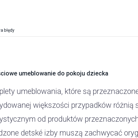
a błędy
ciowe umeblowanie do pokoju dziecka
lety umeblowania, które są przeznaczone
ydowanej większości przypadków różnią 
rystycznym od produktów przeznaczonych 
dzone detské izby muszą zachwycać orygi