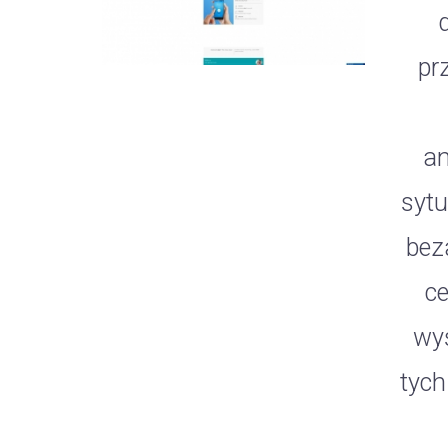
pr
an
sytu
bez
c
wys
tych