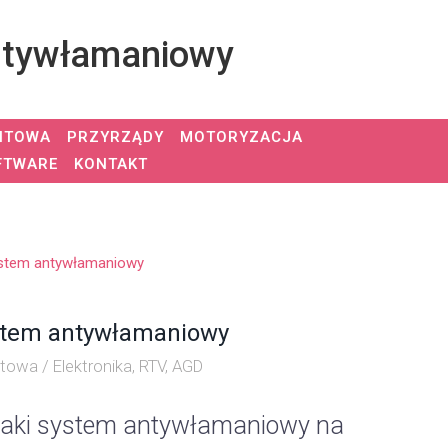
antywłamaniowy
NTOWA
PRZYRZĄDY
MOTORYZACJA
FTWARE
KONTAKT
ystem antywłamaniowy
ystem antywłamaniowy
towa / Elektronika, RTV, AGD
e taki system antywłamaniowy na