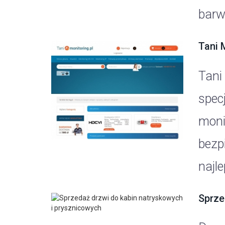
barw.
Tani 
Tani
spec
moni
bezp
najl
Sprze