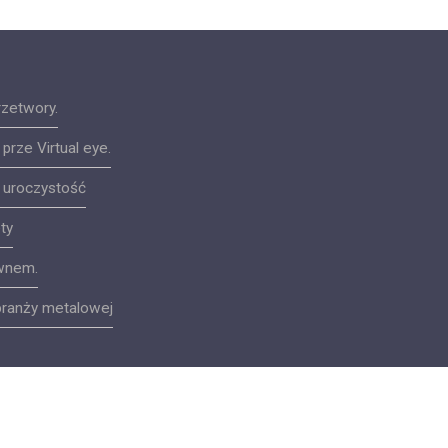
rzetwory.
rze Virtual eye.
a uroczystość
ty
ewnem.
branży metalowej