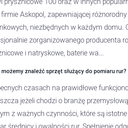
i prysznicowe 100 oraz w innych popula
 firmie Askopol, zapewniającej różnorodn
enkowych, niezbędnych w każdym domu. Of
esjonalnie zorganizowanego producenta ro
nicowe i natryskowe, baterie wa...
 możemy znaleźć sprzęt służący do pomiaru rur?
ecnych czasach na prawidłowe funkcjono
szcza jeżeli chodzi o branżę przemysłową
ym z ważnych czynności, które są istotne
ar średnicy i owalności rur. Spełnienie o