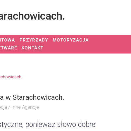
arachowicach.
NTOWA
PRZYRZĄDY
MOTORYZACJA
FTWARE
KONTAKT
achowicach.
na w Starachowicach.
cja / Inne Agencje
istyczne, ponieważ słowo dobre