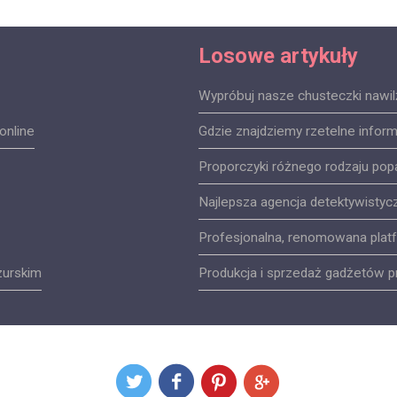
Losowe artykuły
Wypróbuj nasze chusteczki nawi
online
Gdzie znajdziemy rzetelne inform
Proporczyki różnego rodzaju pop
Najlepsza agencja detektywistyc
Profesjonalna, renomowana platf
zurskim
Produkcja i sprzedaż gadżetów 