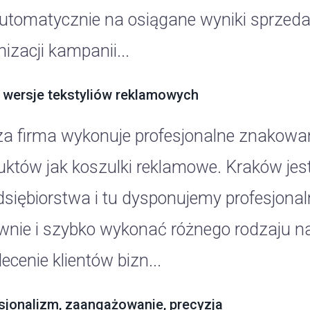
automatycznie na osiągane wyniki sprze
izacji kampanii...
wersje tekstyliów reklamowych
a firma wykonuje profesjonalne znakowani
uktów jak koszulki reklamowe. Kraków jes
dsiębiorstwa i tu dysponujemy profesjon
wnie i szybko wykonać różnego rodzaju nadr
ecenie klientów bizn...
sjonalizm, zaangażowanie, precyzja