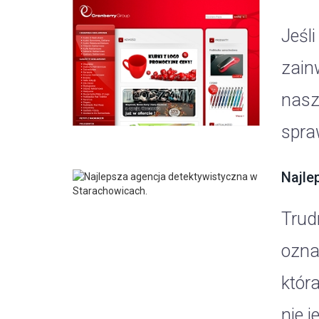
Jeśl
zain
nasz
spra
Najle
Trud
ozna
któr
nie j