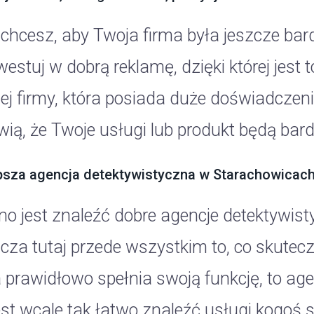
i chcesz, aby Twoja firma była jeszcze bar
westuj w dobrą reklamę, dzięki której jest
ej firmy, która posiada duże doświadczenie
wią, że Twoje usługi lub produkt będą bar
psza agencja detektywistyczna w Starachowicach
no jest znaleźć dobre agencje detektywis
cza tutaj przede wszystkim to, co skutec
a prawidłowo spełnia swoją funkcję, to ag
est wcale tak łatwo znaleźć usługi kogoś s