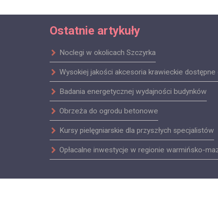
Ostatnie artykuły
Noclegi w okolicach Szczyrka
Wysokiej jakości akcesoria krawieckie dostępne 
Badania energetycznej wydajności budynków
Obrzeża do ogrodu betonowe
Kursy pielęgniarskie dla przyszłych specjalistów
Opłacalne inwestycje w regionie warmińsko-ma