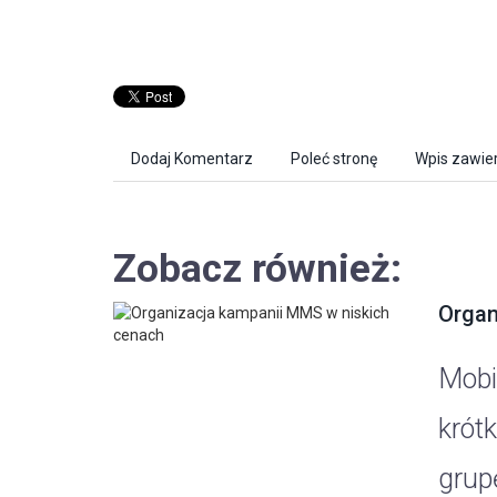
Dodaj Komentarz
Poleć stronę
Wpis zawier
Zobacz również:
Organ
Mobi
krót
grup