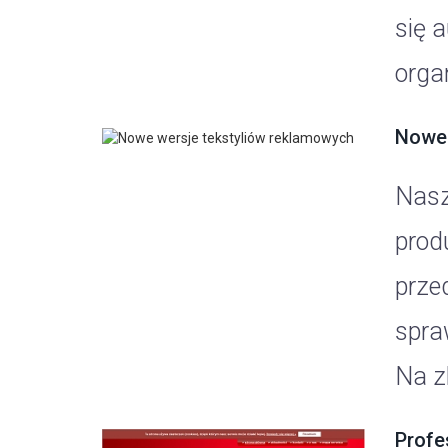
się 
organ
Nowe 
Nasz
prod
prze
spra
Na zl
Profe