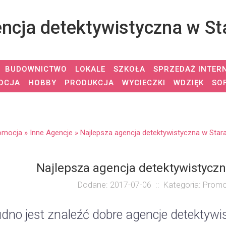
encja detektywistyczna w St
BUDOWNICTWO
LOKALE
SZKOŁA
SPRZEDAŻ INTER
OCJA
HOBBY
PRODUKCJA
WYCIECZKI
WDZIĘK
SO
omocja
»
Inne Agencje
»
Najlepsza agencja detektywistyczna w Star
Najlepsza agencja detektywistycz
Dodane: 2017-07-06
::
Kategoria: Promo
udno jest znaleźć dobre agencje detektyw