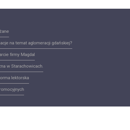
lżane
acje na temat aglomeracji gdańskiej?
arcie firmy Magdal
zna w Starachowicach.
orma lektorska
promocyjnych