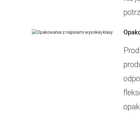
potrz
Opako
Prod
prod
odpo
flek
opako