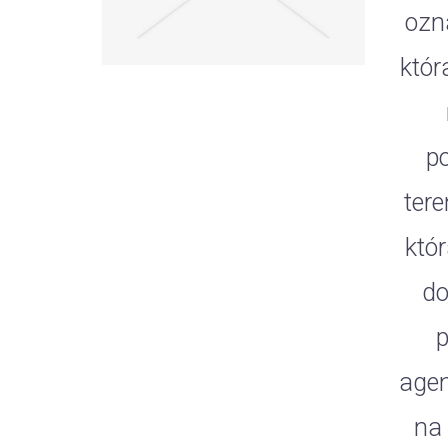
ozn
któr
p
ter
któ
do
p
agen
na 