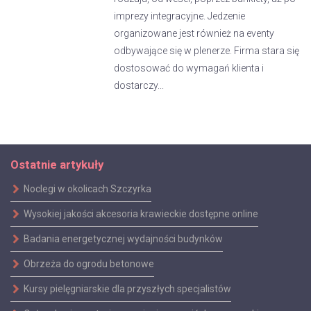
imprezy integracyjne. Jedzenie
organizowane jest również na eventy
odbywające się w plenerze. Firma stara się
dostosować do wymagań klienta i
dostarczy...
Ostatnie artykuły
Noclegi w okolicach Szczyrka
Wysokiej jakości akcesoria krawieckie dostępne online
Badania energetycznej wydajności budynków
Obrzeża do ogrodu betonowe
Kursy pielęgniarskie dla przyszłych specjalistów