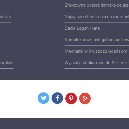
Efektowna odzież damska do jaz
online
Najlepsze chłodzenia do motocyk
Dacia Logan i inne
Kompleksowe usługi transportow
Mechanik w Pruszczu Gdańskim
zurskim
Wyjazdy autokarowe do Szklarski