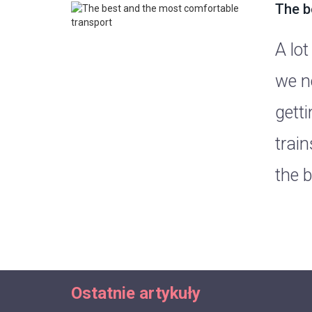
The b
A lot
we ne
gett
train
the b
Ostatnie artykuły