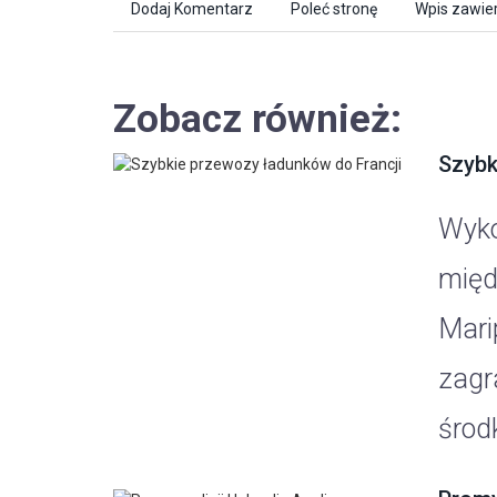
Dodaj Komentarz
Poleć stronę
Wpis zawier
Zobacz również:
Szybk
Wyko
międ
Mari
zagr
środk