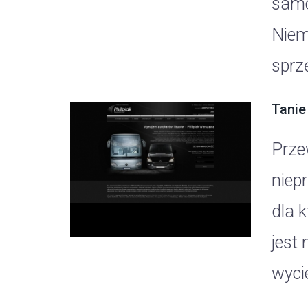
samo
Niem
sprz
Tanie
Prze
niep
dla 
jest
wycie