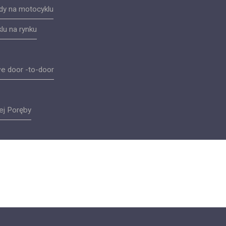
dy na motocyklu
lu na rynku
e door -to-door
ej Poręby