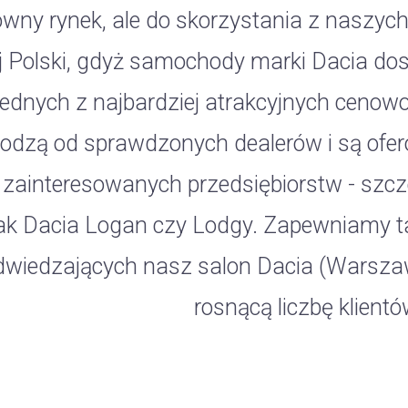
ówny rynek, ale do skorzystania z naszyc
j Polski, gdyż samochody marki Dacia do
jednych z najbardziej atrakcyjnych ceno
odzą od sprawdzonych dealerów i są ofe
 zainteresowanych przedsiębiorstw - szczeg
ak Dacia Logan czy Lodgy. Zapewniamy ta
dwiedzających nasz salon Dacia (Warsz
rosnącą liczbę klient