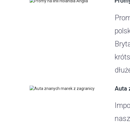
Promy
Prom
polsk
Bryta
króts
dłuże
Auta 
Impo
nasz