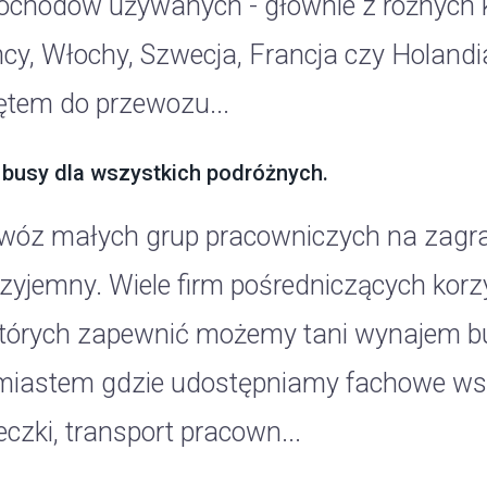
chodów używanych - głównie z różnych kr
cy, Włochy, Szwecja, Francja czy Holand
ętem do przewozu...
 busy dla wszystkich podróżnych.
wóz małych grup pracowniczych na zagran
rzyjemny. Wiele firm pośredniczących korz
których zapewnić możemy tani wynajem
 miastem gdzie udostępniamy fachowe wsp
czki, transport pracown...