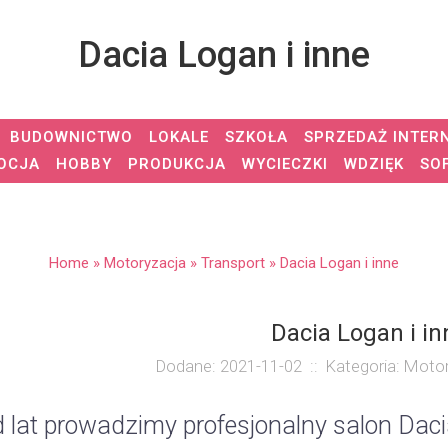
Dacia Logan i inne
BUDOWNICTWO
LOKALE
SZKOŁA
SPRZEDAŻ INTER
OCJA
HOBBY
PRODUKCJA
WYCIECZKI
WDZIĘK
SO
Home
»
Motoryzacja
»
Transport
»
Dacia Logan i inne
Dacia Logan i in
Dodane: 2021-11-02
::
Kategoria: Motor
 lat prowadzimy profesjonalny salon Daci