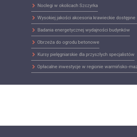
Noclegi w okolicach Szczyrka
Wysokiej jakości akcesoria krawieckie dostępne 
Badania energetycznej wydajności budynków
Obrzeża do ogrodu betonowe
Kursy pielęgniarskie dla przyszłych specjalistów
Opłacalne inwestycje w regionie warmińsko-ma