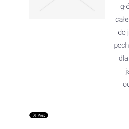
gł
całe
do 
poch
dla
j
o