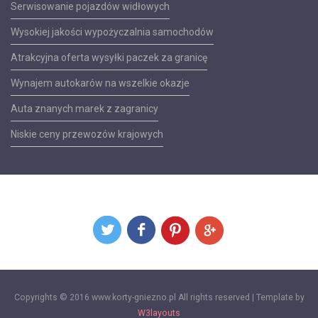
Serwisowanie pojazdów widłowych
Wysokiej jakości wypożyczalnia samochodów
Atrakcyjna oferta wysyłki paczek za granicę
Wynajem autokarów na wszelkie okazje
Auta znanych marek z zagranicy
Niskie ceny przewozów krajowych
Copyrights © 2016 www.korty-gniezno.pl All rights reserved | Template by
W3layouts