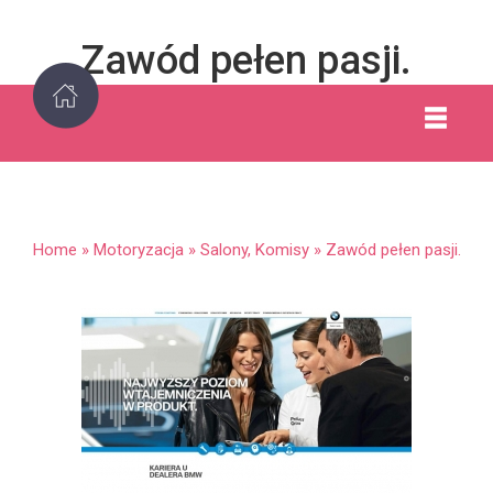
Zawód pełen pasji.
Home
»
Motoryzacja
»
Salony, Komisy
»
Zawód pełen pasji.