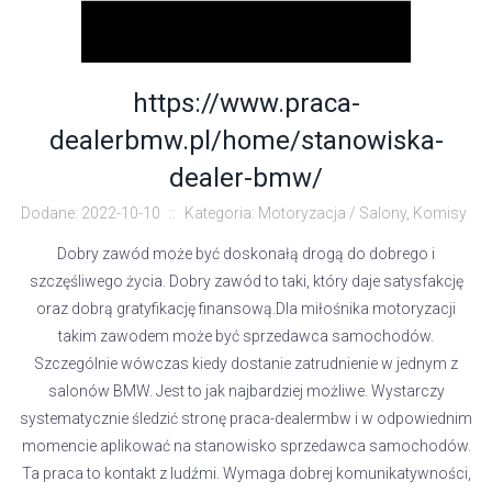
https://www.praca-
dealerbmw.pl/home/stanowiska-
dealer-bmw/
Dodane: 2022-10-10
::
Kategoria: Motoryzacja / Salony, Komisy
Dobry zawód może być doskonałą drogą do dobrego i
szczęśliwego życia. Dobry zawód to taki, który daje satysfakcję
oraz dobrą gratyfikację finansową.Dla miłośnika motoryzacji
takim zawodem może być sprzedawca samochodów.
Szczególnie wówczas kiedy dostanie zatrudnienie w jednym z
salonów BMW. Jest to jak najbardziej możliwe. Wystarczy
systematycznie śledzić stronę praca-dealermbw i w odpowiednim
momencie aplikować na stanowisko sprzedawca samochodów.
Ta praca to kontakt z ludźmi. Wymaga dobrej komunikatywności,