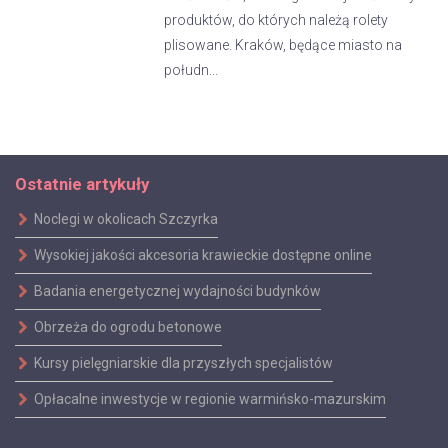
produktów, do których należą rolety
plisowane. Kraków, będące miasto na
połudn...
Ostatnie artykuły
Noclegi w okolicach Szczyrka
Wysokiej jakości akcesoria krawieckie dostępne online
Badania energetycznej wydajności budynków
Obrzeża do ogrodu betonowe
Kursy pielęgniarskie dla przyszłych specjalistów
Opłacalne inwestycje w regionie warmińsko-mazurskim