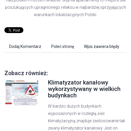
nad polskim morzem właśnie. Gdynia apartamenty to miejsce dla
poszukujących upragnionego relaksu w najbardziej sprzyjających
warunkach lokalizacyjnych Polski.
Dodaj Komentarz
Poleć stronę
Wpis zawiera błędy
Zobacz również:
Klimatyzator kanałowy
wykorzystywany w wielkich
budynkach
W bardzo dużych budynkach
wyposażonych w rozległą sieć
klimatyzacyjną znajduje zastosowanie tak
zwany klimatyzator kanałowy. Jest on