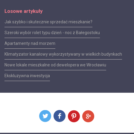
Losowe artykuły
Jak szybko i skutecznie sprzedać mieszkanie?
Szeroki wybór rolet typu dzień - noc z Bałegostoku
Apartamenty nad morzem
Klimatyzator kanałowy wykorzystywany w wielkich budynkach
Nowe lokale mieszkalne od dewelopera we Wrocławiu
Ekskluzywna inwestycja