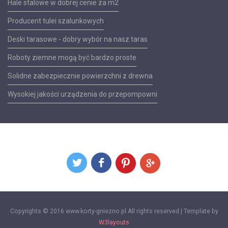
Hale stalowe w dobrej cenie za m2
Producent tulei szalunkowych
Deski tarasowe - dobry wybór na nasz taras
Roboty ziemne mogą być bardzo proste
Solidne zabezpiecznie powierzchni z drewna
Wysokiej jakości urządzenia do przepompowni
Copyrights © 2016 www.korty-gniezno.pl All rights reserved | Template by
W3layouts