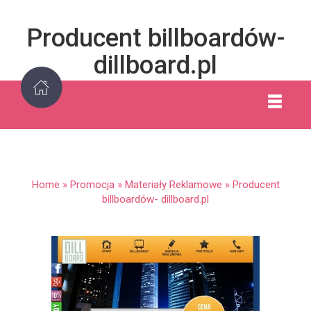
Producent billboardów-
dillboard.pl
Home
»
Promocja
»
Materiały Reklamowe
»
Producent
billboardów- dillboard.pl